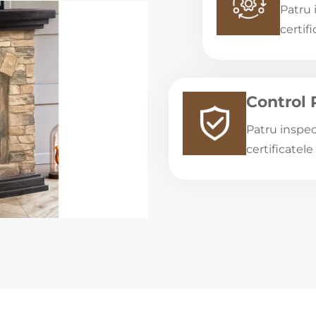
Patru 
certif
Control R
Patru inspec
certificatel