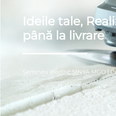
Ideile tale, Rea
până la livrare
Șemineu electric SINYA MGO | Per