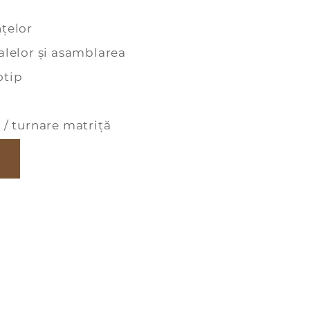
nțelor
ialelor și asamblarea
otip
 / turnare matriță