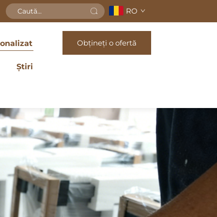
RO
Obțineți o ofertă
onalizat
Știri