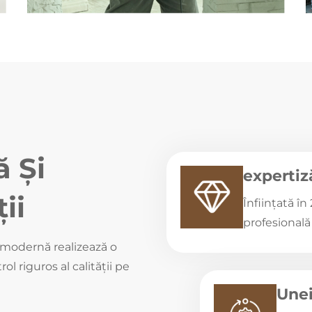
ă Și
expertiz
ii
Înființată î
profesională
 modernă realizează o
ol riguros al calității pe
Unei