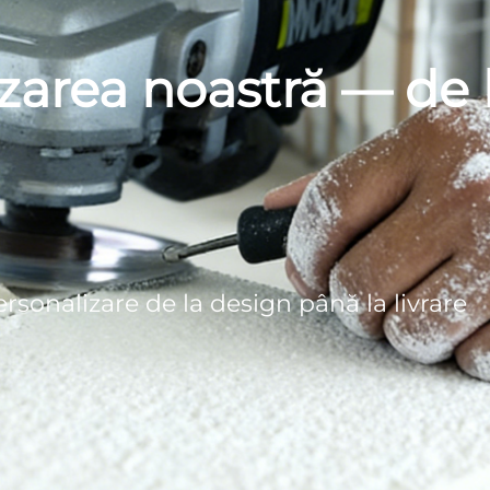
lizarea noastră — de 
sonalizare de la design până la livrare