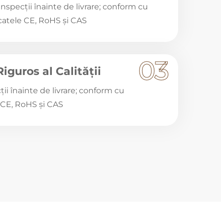
inspecții înainte de livrare; conform cu
icatele CE, RoHS și CAS
03
iguros al Calității
ții înainte de livrare; conform cu
e CE, RoHS și CAS