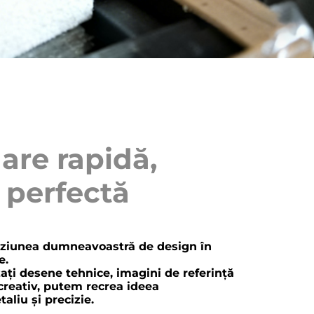
are rapidă,
e perfectă
iziunea dumneavoastră de design în
e.
zați desene tehnice, imagini de referință
creativ, putem recrea ideea
liu și precizie.