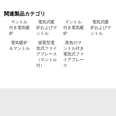
関連製品カテゴリ
マントル
電気式暖
マントル
電気式暖
付き電気暖
炉およびマ
付き電気暖
炉およびマ
炉
ントル
炉
ントル
電気暖炉
据置型電
黒色のマ
＆マントル
気式ファイ
ントル付き
アプレース
電気式ファ
（マントル
イアプレー
付）
ス