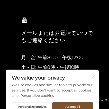
メールまたはお電話でいつで
もご連絡ください！
月 - 金: 午前8:00 - 午後12:00
土 - 日: 午前8時 - 午後10時
We value your privacy
We use cookies and similar tools to provide our
services. If you don't want to accept all cookies,
click Personalize cookies.
Copyright © Quanzhou
Personalize cookies
Accept all