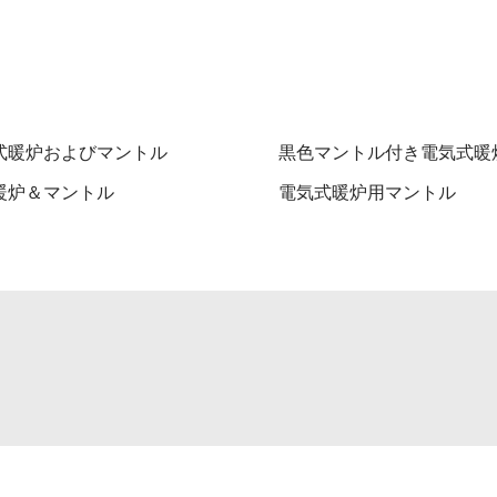
式暖炉およびマントル
黒色マントル付き電気式暖
暖炉＆マントル
電気式暖炉用マントル