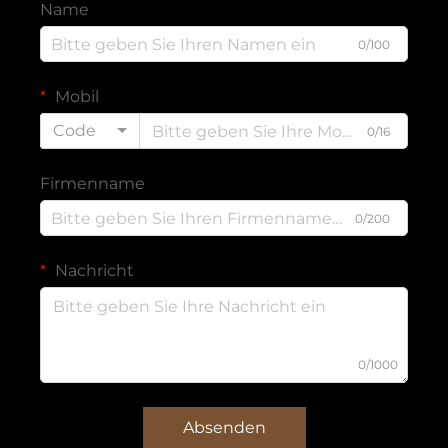
Name
0/100
Mobil
Code
0/16
Firmenname
0/200
Nachricht
0/1000
Absenden