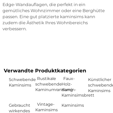
Edge-Wandauflagen, die perfekt in ein
gemütliches Wohnzimmer oder eine Berghütte
passen. Eine gut platzierte
kaminsims
kann
zudem die Ästhetik Ihres Wohnbereichs
verbessern.
Verwandte Produktkategorien
Rustikale
Faux-
Schwebende
Künstlicher
schwebende
Holz-
Kaminsims
schwebend
Kaminumrandung
Kamin-
Kaminsims
Kaminsimsbrett
Vintage-
Gebraucht
Kaminsims
Kaminsims
wirkendes