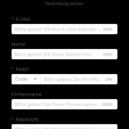
Verbindung setzen.
E-Mail
0/100
Name
0/100
Mobil
Code
0/16
Firmenname
0/200
Nachricht