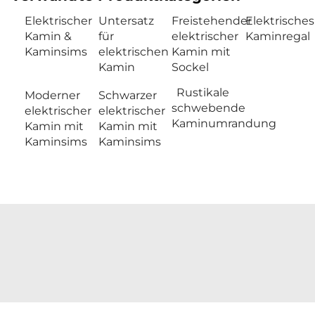
Elektrischer
Untersatz
Freistehender
Elektrisches
Kamin &
für
elektrischer
Kaminregal
Kaminsims
elektrischen
Kamin mit
Kamin
Sockel
Rustikale
Moderner
Schwarzer
schwebende
elektrischer
elektrischer
Kaminumrandung
Kamin mit
Kamin mit
Kaminsims
Kaminsims