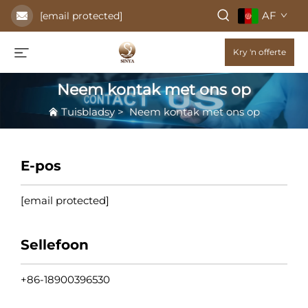
AF
[email protected]
Kry 'n offerte
Neem kontak met ons op
Tuisbladsy
>
Neem kontak met ons op
E-pos
[email protected]
Sellefoon
+86-18900396530