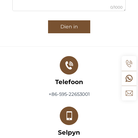
0/1000
Dien in
Telefoon
+86-595-22653001
Selpyn