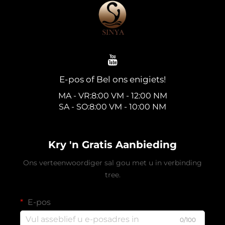
E-pos of Bel ons enigiets!
MA - VR:8:00 VM - 12:00 NM
SA - SO:8:00 VM - 10:00 NM
Kry 'n Gratis Aanbieding
Ons verteenwoordiger sal gou met u in verbinding
tree.
E-pos
0/100