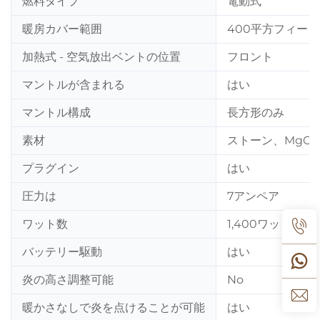
燃料タイプ
電動式
暖房カバー範囲
400平方フィート
加熱式 - 空気放出ベントの位置
フロント
マントルが含まれる
はい
マントル構成
長方形のみ
素材
ストーン、MgO
プラグイン
はい
圧力は
7アンペア
ワット数
1,400ワット
バッテリー駆動
はい
炎の高さ調整可能
No
暖かさなしで炎を点けることが可能
はい