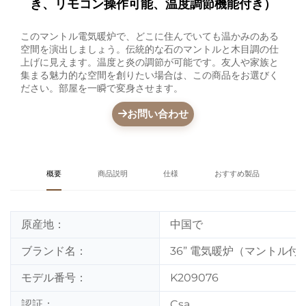
き、リモコン操作可能、温度調節機能付き）
このマントル電気暖炉で、どこに住んでいても温かみのある
空間を演出しましょう。伝統的な石のマントルと木目調の仕
上げに見えます。温度と炎の調節が可能です。友人や家族と
集まる魅力的な空間を創りたい場合は、この商品をお選びく
ださい。部屋を一瞬で変身させます。
お問い合わせ
概要
商品説明
仕様
おすすめ製品
原産地：
中国で
ブランド名：
36” 電気暖炉（マントル付
モデル番号：
K209076
認証：
Csa