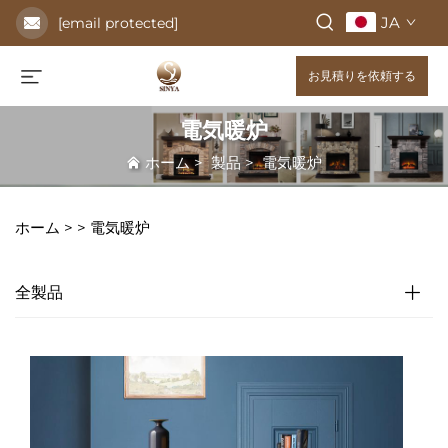
JA
[email protected]
お見積りを依頼する
電気暖炉
ホーム
>
製品
>
電気暖炉
ホーム >
>
電気暖炉
全製品