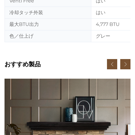
Venti Free
はい
冷却タッチ外装
はい
最大BTU出力
4,777 BTU
色／仕上げ
グレー
おすすめ製品