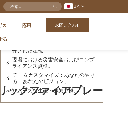
JA
目次
お問い合わせ
ビス
応用
素材の完全性を最優先：MgOの潜在
能力をテスト
する
機能に従う形状：形状と工学への二
分された注視
現場における災害安全およびコンプ
ライアンス点検。
チームカスタマイズ：あなたのやり
方、あなたのビジョン。
トリックファイアプレー
スムーズな生産への架け橋。