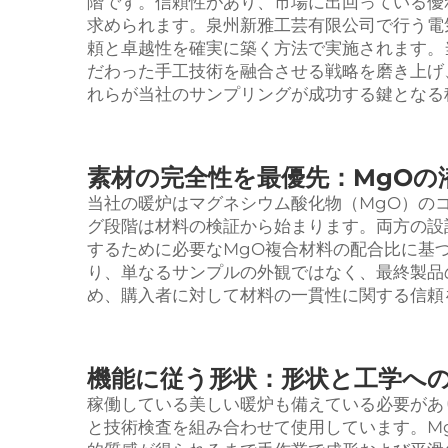
階です。信頼性があり、市場に出回っている優
求められます。泉州新雅工芸有限公司で行う電
頼と卓越性を確実に築く方法で実施されます。当
だわった手工技術を融合させる戦略を磨き上げ
れらが当社のサンプリングが成功する鍵となる
素材の完全性を最優先：MgOの
当社の暖炉はマグネシウム酸化物（MgO）の
グ段階は材料の検証から始まります。両方の設
するために必要なMgO複合材料の配合比に基
り、単なるサンプルの外観ではなく、最終製品
め、購入者に対して材料の一貫性に関する信頼
機能に従う形状：形状と工学へ
稼働している美しい暖炉も備えている必要があ
と技術検査を組み合わせて使用しています。M