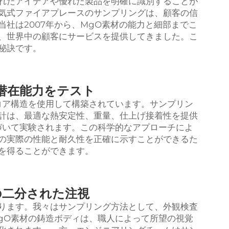
れたアイデアや優れた製品を明確に識別することが
気式ファイアプレースのサンプリングは、顧客の信
社は2007年から、MgO素材の能力と細部までこ
、世界中の顧客にサービスを提供してきました。こ
秘訣です。
潜在能力をテスト
コア構造を使用して構築されています。サンプリン
計は、最適な熱安定性、重量、仕上げ接着性を提供
づいて実験されます。この科学的なアプローチによ
の実際の性能と耐久性を正確に示すことができるた
を得ることができます。
の二分された注視
ります。我々はサンプリング方法として、外観検査
gO素材の鋳造ボディは、職人によって所望の視覚