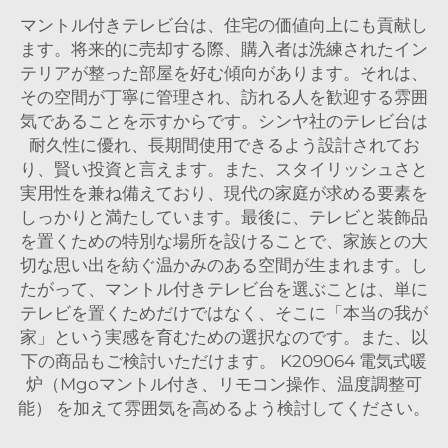
マントル付きテレビ台は、住宅の価値向上にも貢献し
ます。将来的に売却する際、購入者は洗練されたイン
テリアが整った部屋を好む傾向があります。それは、
その空間が丁寧に管理され、訪れる人を歓迎する雰囲
気であることを示すからです。シンヤ社のテレビ台は
耐久性に優れ、長期間使用できるよう設計されてお
り、賢い投資と言えます。また、スタイリッシュさと
実用性を兼ね備えており、現代の家庭が求める要素を
しっかりと満たしています。最後に、テレビと装飾品
を置くための特別な場所を設けることで、家族との大
切な思い出を紡ぐ温かみのある空間が生まれます。し
たがって、マントル付きテレビ台を選ぶことは、単に
テレビを置くためだけではなく、そこに「本当の我が
家」という実感を育むための選択なのです。また、以
下の商品もご検討いただけます。
K209064 電気式暖
炉（Mgoマントル付き、リモコン操作、温度調整可
能）
を加えて雰囲気を高めるよう検討してください。