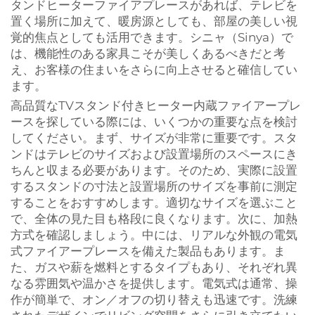
タンドヒーターファイアプレースがあれば、テレビを
置く場所に加えて、暖房源としても、部屋の美しい視
覚的焦点としても活用できます。シニャ（Sinya）で
は、機能性のある家具こそが美しくあるべきだと考
え、お客様の住まいをさらに向上させると確信してい
ます。
高品質なTVスタンド付きヒーター内蔵ファイアープレ
ースを探している際には、いくつかの重要な点を検討
してください。まず、サイズが非常に重要です。スタ
ンドはテレビのサイズおよび設置場所のスペースにき
ちんと収まる必要があります。そのため、実際に設置
するスタンドの寸法と設置場所のサイズを事前に測定
することをおすすめします。適切なサイズを選ぶこと
で、全体の見た目も格段に良くなります。次に、加熱
方式を確認しましょう。中には、リアルな外観の電気
式ファイアープレースを備えた製品もあります。ま
た、ガスや薪を燃料とするタイプもあり、それぞれ異
なる雰囲気や温かさを提供します。電気式は通常、操
作が簡単で、オン／オフの切り替えも迅速です。洗練