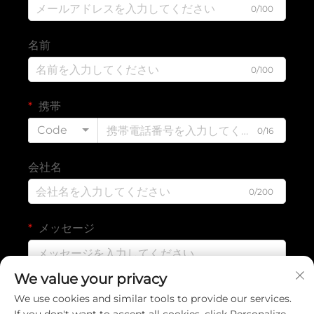
0/100
名前
0/100
携帯
Code
0/16
会社名
0/200
メッセージ
We value your privacy
0/1000
We use cookies and similar tools to provide our services.