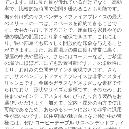
ています。単に見た目が優れているだけでなく、高効
率で、比較的短時間で空間を暖めることも可能です。
据え付け式のサスペンデッドファイアプレイスの最大
のメリットの一つは、スペースを節約できることで
す。天井から吊り下げることで、床面積を家具やその
他の物品の配置により多く確保できます。これによ
り、狭い部屋でも広々しく開放的な印象を与えること
ができます。また、設置場所の自由度も非常に高く、
部屋の中央や壁沿い、さらにはコーナーなど、ご希望
の場所にほぼどこにでも設置可能です。この柔軟性に
より、お好みの空間デザインを実現できます。さら
に、サスペンデッドファイアプレイスは非常にスタイ
リッシュです。金属やガラスなどさまざまな素材で作
られており、形状やサイズも多様です。そのため、お
住まいのインテリアスタイルにぴったり合う製品をお
選びいただけます。加えて、室内・屋外の両方で使用
可能であるため、あらゆるシーンにおいて非常に汎用
性が高いのです。居住空間の魅力向上をご検討中の皆
様には、ぜひ
コーヒーテーブル
サスペンデッドファイ