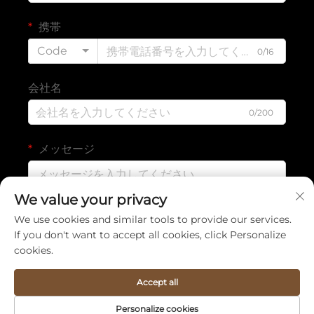
携帯
Code
0/16
会社名
0/200
メッセージ
We value your privacy
0/1000
We use cookies and similar tools to provide our services.
If you don't want to accept all cookies, click Personalize
cookies.
提出する
Accept all
Copyright © Quanzhou Sinya Crafts Co., Ltd. 全ての権利は予
Personalize cookies