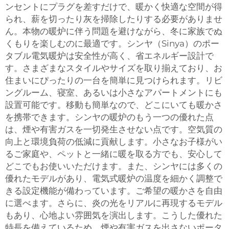
ンセントにプラグを差すだけで、暖かく快適な空間が得
られ、薪を切ったり灰を掃除したりする必要がありませ
ん。本物の暖炉に伴う問題を避けながら、冬に家族でぬ
くもりを楽しむのに最適です。シンヤ（Sinya）のポー
タブル電気暖炉は安全性が高く、省エネルギー設計で
す。さまざまなスタイルやサイズを取り揃えており、お
住まいにぴったりの一台を簡単に見つけられます。リビ
ングルーム、寝室、あるいは小さなアパートメントにも
設置可能です。移動も簡単なので、どこにいても暖かさ
を携帯できます。シンヤの暖炉のもう一つの優れた点
は、煙や有害ガスを一切発生させない点です。空気質の
向上と環境負荷の低減に貢献します。小さなお子様がい
るご家庭や、ペットと一緒に暖を取る方でも、安心して
どこでもお使いいただけます。また、シンヤには多くの
優れたモデルがあり、電気式暖炉の温度を細かく調整で
きる設定機能が備わっています。ご希望の暖かさを自由
に選べます。さらに、炎の光をリアルに再現するモデル
もあり、心地よい雰囲気を演出します。こうした優れた
特長を備えているため、煙や有害ガスを出さないポータ