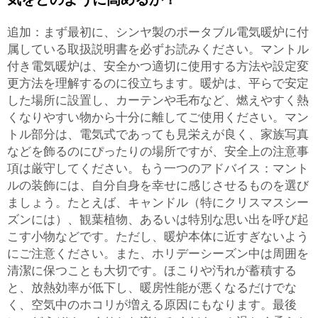
追加：まず最初に、シンヤ製のポータブル電気暖炉に付
属している取扱説明書を必ずお読みください。マントル
付き電気暖炉は、安全かつ適切に使用する方法や設定変
更方法を理解するのに役立ちます。暖炉は、平らで安定
した場所に設置し、カーテンや毛布など、燃えやすく熱
くなりやすい物から十分に離してご使用ください。マン
トル部分は、電気式であっても見栄えが良く、家族写真
などを飾るのにぴったりの場所ですが、安全上の注意事
項は厳守してください。もう一つのアドバイス：マント
ルの装飾には、自分自身を幸せに感じさせるものを選び
ましょう。たとえば、キャンドル（特にクリスマスシー
ズンには）、観葉植物、あるいは特別な思い出を呼び起
こす小物などです。ただし、暖炉本体に近すぎないよう
にご注意ください。また、ホリデーシーズン中は周囲を
清潔に保つことも大切です。ほこりや汚れが蓄積する
と、放熱効率が低下し、暖房性能が悪くなるだけでな
く、空気中のホコリが増える原因にもなります。最後