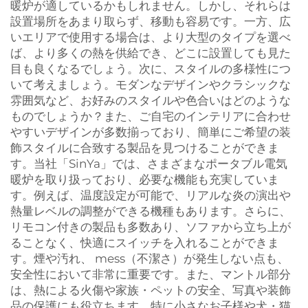
暖炉が適しているかもしれません。しかし、それらは
設置場所をあまり取らず、移動も容易です。一方、広
いエリアで使用する場合は、より大型のタイプを選べ
ば、より多くの熱を供給でき、どこに設置しても見た
目も良くなるでしょう。次に、スタイルの多様性につ
いて考えましょう。モダンなデザインやクラシックな
雰囲気など、お好みのスタイルや色合いはどのような
ものでしょうか？また、ご自宅のインテリアに合わせ
やすいデザインが多数揃っており、簡単にご希望の装
飾スタイルに合致する製品を見つけることができま
す。当社「SinYa」では、さまざまなポータブル電気
暖炉を取り扱っており、必要な機能も充実していま
す。例えば、温度設定が可能で、リアルな炎の演出や
熱量レベルの調整ができる機種もあります。さらに、
リモコン付きの製品も多数あり、ソファから立ち上が
ることなく、快適にスイッチを入れることができま
す。煙や汚れ、 mess（不潔さ）が発生しない点も、
安全性において非常に重要です。また、マントル部分
は、熱による火傷や家族・ペットの安全、写真や装飾
品の保護にも役立ちます。特に小さなお子様や犬・猫