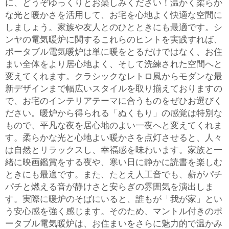
に、どうぞゆっくりとお楽しみください！温かく柔らか
な光と暖かさを活用して、お宅を心地よく快適な空間に
しましょう。家族や友人とのひとときにも最適です。シ
ンヤの電気暖炉に関するこれらのヒントを実践すれば、
ポータブル電気暖炉は単に暖をとるだけではなく、お住
まい全体をより居心地よく、そして洗練された空間へと
変えてくれます。クラシックなレトロ風からモダンな最
新デザインまで幅広いスタイルを取り揃えておりますの
で、お宅のインテリアテーマに合うものをぜひお選びく
ださい。暖炉から得られる「ぬくもり」の感覚は特別な
もので、平凡な夜を居心地のよい一夜へと変えてくれま
す。柔らかな光と心地よい暖かさを点灯させると、人々
は自然とリラックスし、幸福感を味わいます。家族と一
緒に映画鑑賞をする夜や、寒い日に静かに読書を楽しむ
ときにも最適です。また、たとえ人工音でも、薪がパチ
パチと燃える音が静けさと安らぎの雰囲気を演出しま
す。実際に暖炉のそばにいると、誰もが「我が家」とい
う安心感を強く感じます。そのため、マントル付きのポ
ータブル電気暖炉は、お住まいをさらに魅力的で温かみ