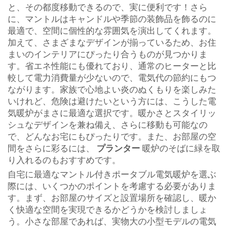
と、その都度移動できるので、実に便利です！さら
に、マントルはキャンドルや季節の装飾品を飾るのに
最適で、空間に個性的な雰囲気を演出してくれます。
加えて、さまざまなデザインが揃っているため、お住
まいのインテリアにぴったり合うものが見つかりま
す。省エネ性能にも優れており、通常のヒーターと比
較して電力消費量が少ないので、電気代の節約にもつ
ながります。家族で心地よい炎のぬくもりを楽しみた
いけれど、危険は避けたいという方には、こうした電
気暖炉がまさに最適な選択です。暖かさとスタイリッ
シュなデザインを兼ね備え、さらに移動も可能なの
で、どんなお宅にもぴったりです。また、お部屋の空
間をさらに彩るには、
プランター
暖炉のそばに緑を取
り入れるのもおすすめです。
自宅に最適なマントル付きポータブル電気暖炉を選ぶ
際には、いくつかのポイントを考慮する必要がありま
す。まず、お部屋のサイズと設置場所を確認し、暖か
く快適な空間を実現できるかどうかを検討しましょ
う。小さな部屋であれば、実物大の小型モデルの電気