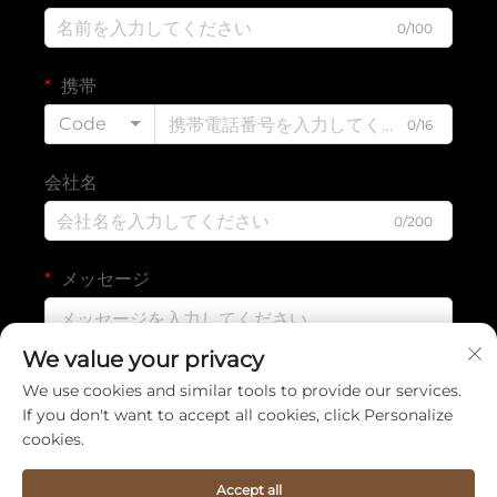
0/100
携帯
Code
0/16
会社名
0/200
メッセージ
We value your privacy
0/1000
We use cookies and similar tools to provide our services.
If you don't want to accept all cookies, click Personalize
cookies.
提出する
Accept all