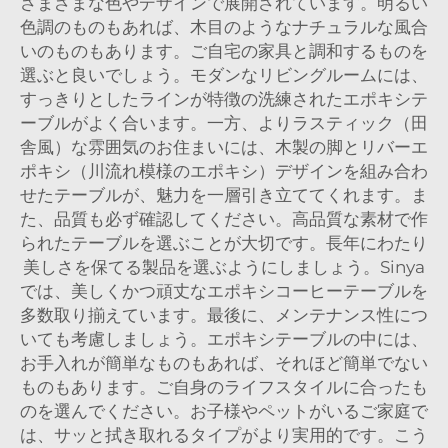
さまざまな色やデザインで展開されています。明るい
色調のものもあれば、木目のようなナチュラルな風合
いのものもあります。ご自宅の家具と調和するものを
選ぶと良いでしょう。モダンなリビングルームには、
すっきりとしたラインが特徴の洗練されたエポキシテ
ーブルがよく合います。一方、よりラスティック（田
舎風）な雰囲気のお住まいには、木製の脚とリバーエ
ポキシ（川流れ模様のエポキシ）デザインを組み合わ
せたテーブルが、魅力を一層引き立ててくれます。ま
た、品質も必ず確認してください。高品質な素材で作
られたテーブルを選ぶことが大切です。長年にわたり
美しさを保てる製品を選ぶようにしましょう。Sinya
では、美しくかつ頑丈なエポキシコーヒーテーブルを
多数取り揃えています。最後に、メンテナンス性につ
いても考慮しましょう。エポキシテーブルの中には、
お手入れが簡単なものもあれば、それほど簡単でない
ものもあります。ご自身のライフスタイルに合ったも
のを選んでください。お子様やペットがいるご家庭で
は、サッと拭き取れるタイプがより実用的です。こう