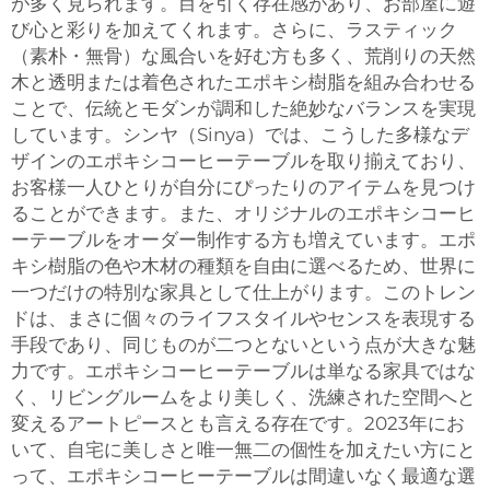
が多く見られます。目を引く存在感があり、お部屋に遊
び心と彩りを加えてくれます。さらに、ラスティック
（素朴・無骨）な風合いを好む方も多く、荒削りの天然
木と透明または着色されたエポキシ樹脂を組み合わせる
ことで、伝統とモダンが調和した絶妙なバランスを実現
しています。シンヤ（Sinya）では、こうした多様なデ
ザインのエポキシコーヒーテーブルを取り揃えており、
お客様一人ひとりが自分にぴったりのアイテムを見つけ
ることができます。また、オリジナルのエポキシコーヒ
ーテーブルをオーダー制作する方も増えています。エポ
キシ樹脂の色や木材の種類を自由に選べるため、世界に
一つだけの特別な家具として仕上がります。このトレン
ドは、まさに個々のライフスタイルやセンスを表現する
手段であり、同じものが二つとないという点が大きな魅
力です。エポキシコーヒーテーブルは単なる家具ではな
く、リビングルームをより美しく、洗練された空間へと
変えるアートピースとも言える存在です。2023年にお
いて、自宅に美しさと唯一無二の個性を加えたい方にと
って、エポキシコーヒーテーブルは間違いなく最適な選