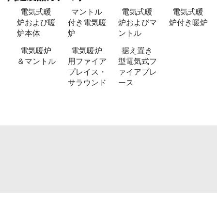
電気式暖
マントル
電気式暖
電気式暖
炉および暖
付き電気暖
炉およびマ
炉付き暖炉
炉本体
炉
ントル
電気暖炉
電気暖炉
据え置き
＆マントル
用ファイア
型電気式フ
プレイス・
ァイアプレ
サラウンド
ース