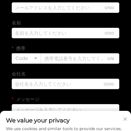
0/100
名前
0/100
携帯
Code
0/16
会社名
0/200
メッセージ
We value your privacy
0/1000
We use cookies and similar tools to provide our services.