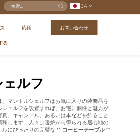
JA
お問い合わせ
ス
応用
する
シェルフ
は、マントルシェルフはお気に入りの装飾品を
ルシェルフを設置すれば、お宅に個性と魅力が
写真、キャンドル、あるいは本などを飾ること
調和します。人々は暖炉から得られる居心地の
ルにぴったりの完璧な **
コーヒーテーブル
**