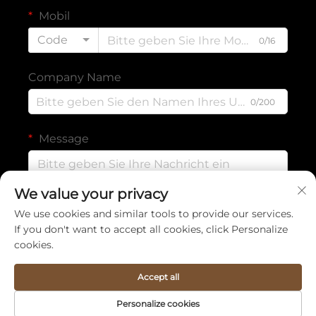
Mobil
Code
0/16
Company Name
0/200
Message
We value your privacy
0/1000
We use cookies and similar tools to provide our services.
If you don't want to accept all cookies, click Personalize
cookies.
Absenden
Accept all
Copyright © Quanzhou Sinya Crafts Co., Ltd. Alle Rechte
Personalize cookies
vorbehalten -
Datenschutzrichtlinie
-
Blog