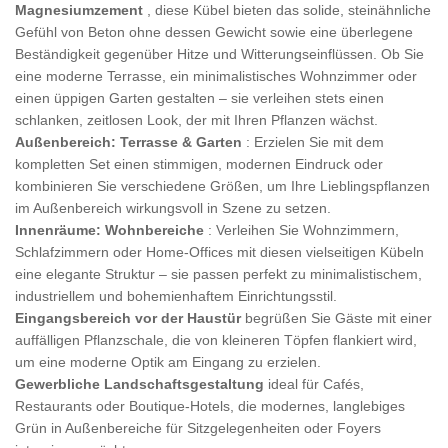
Magnesiumzement
, diese Kübel bieten das solide, steinähnliche
Gefühl von Beton ohne dessen Gewicht sowie eine überlegene
Beständigkeit gegenüber Hitze und Witterungseinflüssen. Ob Sie
eine moderne Terrasse, ein minimalistisches Wohnzimmer oder
einen üppigen Garten gestalten – sie verleihen stets einen
schlanken, zeitlosen Look, der mit Ihren Pflanzen wächst.
Außenbereich: Terrasse & Garten
: Erzielen Sie mit dem
kompletten Set einen stimmigen, modernen Eindruck oder
kombinieren Sie verschiedene Größen, um Ihre Lieblingspflanzen
im Außenbereich wirkungsvoll in Szene zu setzen.
Innenräume: Wohnbereiche
: Verleihen Sie Wohnzimmern,
Schlafzimmern oder Home-Offices mit diesen vielseitigen Kübeln
eine elegante Struktur – sie passen perfekt zu minimalistischem,
industriellem und bohemienhaftem Einrichtungsstil.
Eingangsbereich vor der Haustür
begrüßen Sie Gäste mit einer
auffälligen Pflanzschale, die von kleineren Töpfen flankiert wird,
um eine moderne Optik am Eingang zu erzielen.
Gewerbliche Landschaftsgestaltung
ideal für Cafés,
Restaurants oder Boutique-Hotels, die modernes, langlebiges
Grün in Außenbereiche für Sitzgelegenheiten oder Foyers