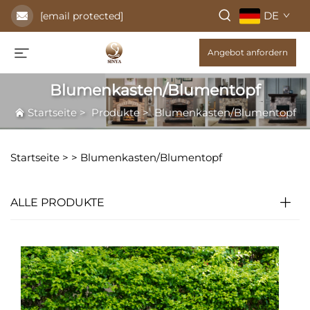
DE
[email protected]
Angebot anfordern
Blumenkasten/Blumentopf
Startseite
>
Produkte
>
Blumenkasten/Blumentopf
Startseite >
>
Blumenkasten/Blumentopf
ALLE PRODUKTE