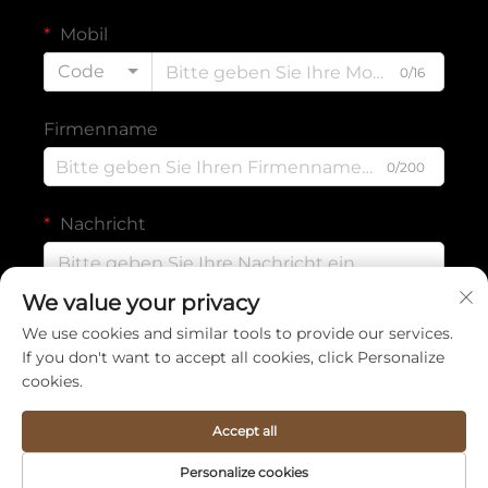
Mobil
Code
0/16
Firmenname
0/200
Nachricht
We value your privacy
0/1000
We use cookies and similar tools to provide our services.
If you don't want to accept all cookies, click Personalize
cookies.
Absenden
Accept all
Copyright © Quanzhou Sinya Crafts Co., Ltd. Alle Rechte
Personalize cookies
vorbehalten -
Datenschutzrichtlinie
-
Blog