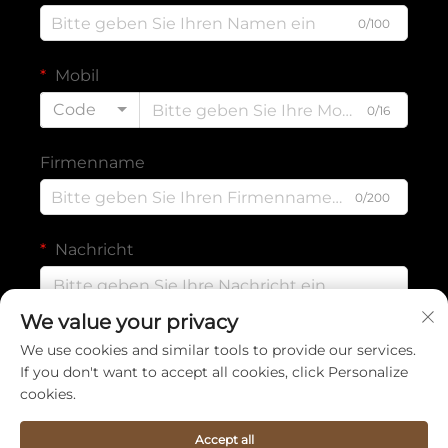
0/100
Mobil
Code
0/16
Firmenname
0/200
Nachricht
We value your privacy
0/1000
We use cookies and similar tools to provide our services.
If you don't want to accept all cookies, click Personalize
cookies.
Absenden
Accept all