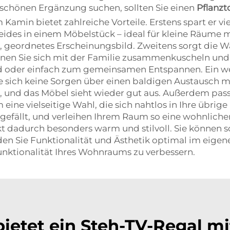
 schönen Ergänzung suchen, sollten Sie einen
Pflanzt
 Kamin bietet zahlreiche Vorteile. Erstens spart er vi
beides in einem Möbelstück – ideal für kleine Räum
 geordnetes Erscheinungsbild. Zweitens sorgt die W
en Sie sich mit der Familie zusammenkuscheln und
 oder einfach zum gemeinsamen Entspannen. Ein weite
e sich keine Sorgen über einen baldigen Austausch m
, und das Möbel sieht wieder gut aus. Außerdem passt
 eine vielseitige Wahl, die sich nahtlos in Ihre übrig
n gefällt, und verleihen Ihrem Raum so eine wohnlic
t dadurch besonders warm und stilvoll. Sie können s
nden Sie Funktionalität und Ästhetik optimal im eig
nktionalität Ihres Wohnraums zu verbessern.
bietet ein Steh-TV-Regal mi