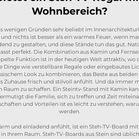
Wohnbereich?
 wenigen Gründen sehr beliebt im Innenarchitekturb
 und nichts ist besser als ein warmes Feuer, wenn m
d zu gestalten, und diese Stände tun das gut. Natürl
passt perfekt. Die Kombination aus Kamin und Fernse
elte Funktion ist in der heutigen Welt attraktiv, w
inge wie verstellbare Regale oder eingebautes Licht
ssischem Look zu kombinieren, das Beste aus beiden 
das Zuhause frisch und stilvoll anfühlt. Und da imme
n Raum zu schaffen. Ein Steintv-Stand mit Kamin k
rmutigt die Familie, sich zu treffen und Zeit mitein
genschaften und Vorteilen ist es leicht zu verstehen, 
werden.
rm und einladend anfühlt, ist ein Steh-TV-Board mi
 in Ihrem Raum. Steh-TV-Boards aus Stein sind üblich