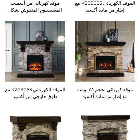
الموقد الكهربائي K209065 مع
موقد كهربائي من أسمنت
 من مادة أكسيد
المغنيسيوم المنقوش بشكل
المغنيسيوم (Mgo) ووحدة
فاخر | موقد حراري قائم بذاته
بُعد قابلة للضبط من
مع جهاز تحكم عن بُعد
 درجة الحرارة
موقد كهربائي بحجم ٤٥ بوصة
الموقد الكهربائي K209063 مع
ار من مادة أكسيد
طوق خارجي من أكسيد
المغنيسيوم (Mgo) ووحدة
المغنيسيوم (Mgo) وجهاز تحكم
بُعد قابلة للضبط من
عن بُعد قابل للضبط من حيث
 درجة الحرارة
درجة الحرارة