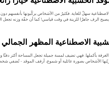
د الخشبية الاصطناعية خيارًا رائج
صطناعية سهلٌ للغاية. فكثيرٌ من الأشخاص يركّبونها بأنفسهم دون ا
صبح الرف جاهزًا للزينة في وقت قياسي! كما أن خفّة وزنه تجعل ا
خشبية الاصطناعية المظهر الجمالي
لغرفة بأكملها. فهي تضيف لمسة جميلة تجعل المساحة أكثر دفئًا وج
يزيّنها الأشخاص بصورة عائلية أو شموع،
أرفف الموقد
- تُضفي شخصية