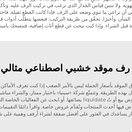
تهوية. ولا تنسَ قياس الجدار الذي ترغب في تركيب الرف عليه. وتأكد م
 أن تراعي ما تنوي وضعه على الرف. فإذا كانت القطع ثقيلة، فاختر ن
ا الشأن. وأخيرًا، تحقّق من طريقة التركيب: فبعضها يتطلّب أدوات ق
طلوبة قبل الشراء. وإذا كنت تبحث عن قطع أثاث إضافية، فننصحك ب
ار رف موقد خشبي اصطناعي مثالي 
وقد بأسعار الجملة ليس بالأمر الصعب إذا كنت تعرف الأماكن المناس
بهذه الطريقة. وتتمتّع شركة «سينيا» باختيار ممتاز، والشراء مباشرة
متاجر الأجهزة المنزلية المحلية؛ فهي أحيانًا تُجري عروض بيع أو تُ uidate
فيها أحدث المنتجات وتُقدَّم عروض خاصة. واقرأ دائمًا التقييمات أو
عار يساعدك في العثور على أفضل صفقة لشراء أرفف وهمية على ش