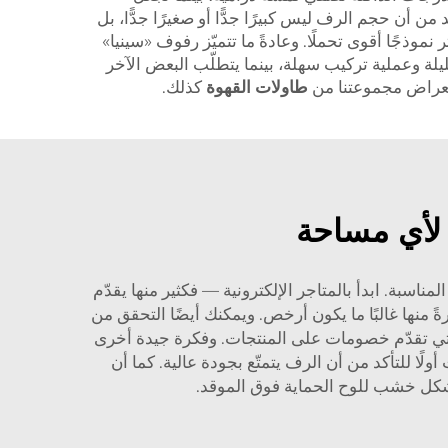
ن أن حجم الرف ليس كبيرًا جدًّا أو صغيرًا جدًّا، بل
موذجًا أقوى تحملًا. وعادةً ما تتميّز رفوف «سينيا»
ليلة وعملية تركيب سهلة، بينما يتطلّب البعض الآخر
استعراض مجموعتنا من
طاولات القهوة
كذلك.
لأي مساحة
بة. ابدأ بالمتاجر الإلكترونية — فكثير منها يقدّم
ً منها غالبًا ما يكون أرخص. ويمكنك أيضًا التحقق من
liq بضائعها. أو ابحث عن الفعاليات الخاصة التي تقدّم خصومات على المنتجات. وفكرة جيدة أخرى
لًا للتأكد من أن الرف يتمتّع بجودة عالية. كما أن
كل خشب للوح الحماية فوق الموقد.