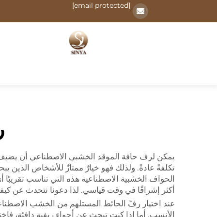
[email protected]
ر
يمكن لرف حافة الموقد الخشبي الاصطناعي أن يضيف حقً
تكلفةً عادةً. ولذلك فهو خيارٌ ممتازٌ للأشخاص الذين
الحواف الخشبية الاصطناعية هذه التي تناسب تقريبًا أ
أكثر إشراقًا في وقت قياسي. لذا دعونا نتحدث عن كيف
عند اختيار رفّ الحائط المستلهم من الخشب الاصطناعي،
الأنسب. أما إذا كنت تبحث عن أجواء ريفية دافئة، فاختر 