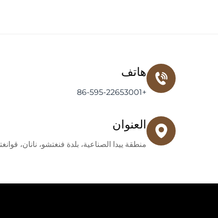
هاتف
+86-595-22653001
العنوان
منطقة ييدا الصناعية، بلدة فنغتشو، نانان، قوان