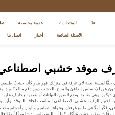
عنّا
المنتجات
خدمة مخصصة
تط
الأسئلة الشائعة
أخبار
اتصل بنا
ف موقد خشبي اصطناعي
ّا لمسة أنيقة لأي غرفة في منزلك. فهو يبدو كأنه خشبٌ طبيعي، ل
 يبحثون عن الإحساس الدافئ والمرح بالخشب دون دفع مبالغ كبيرة. 
ي ديكور. وهي مثالية لوضع الصور،
النباتات
أو بعض الزخارف عليها. ك
ية اختيار الرف الخشبي الاصطناعي المناسب لحافة الموقد، وأين يم
 فكّر أولًا في طابع غرفتك. وتتوافر تصاميم وألوان وأحجام مختلف
رفًّا ذا مظهر خشنٍ مُتآكلٍ. كما أن اللون يلعب دورًا مهمًّا أيضًا: 