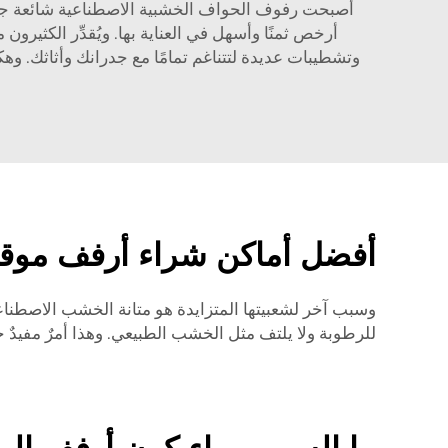
أصبحت رفوف الحواف الخشبية الاصطناعية شائعة جدًّا
أرخص ثمنًا وأسهل في العناية بها. ويُقدِّر الكثي
وتشطيبات عديدة لتتناغم تمامًا مع جدرانك وأثاثك. وهك
أفضل أماكن شراء أرفف موقد 
وسبب آخر لشعبيتها المتزايدة هو متانة الخشب الاصطناع
للرطوبة ولا يلتف مثل الخشب الطبيعي. وهذا أمرٌ مفيدٌ جدً