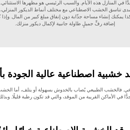
 في المنازل هذه الأيام. والسبب الرئيسي هو مظهرها الاستثنائي
رون مدى تناسق الخشب الاصطناعي مع مختلف أنماط الديكور المنزلي،
ذا يمكنك إنشاء مساحة جذّابة دون إنفاق مبلغ كبير من المال. وإذا ك
إضافة رفٍّ جميلٍ
طاولة جانبية
لإكمال ديكور منزلك.
خشبية اصطناعية عالية الجودة بأس
ي. فالخشب الطبيعي يُصاب بالخدوش بسهولة أو يتلف، أما الخشب ا
ّا في الأماكن القريبة من الموقد، والتي قد تكون رطبة قليلًا. وبذل