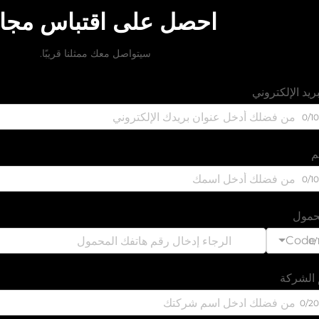
احصل على اقتباس مجا
سيتواصل معك ممثلنا قريبًا.
ريد الإلكتروني
0/1
م
0/1
مول
Code
0/
الشركة
0/2