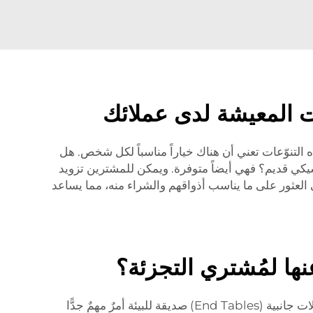
ت المعيشة لدى عملائك
 التنوّعات تعني أن هناك خياراً مناسباً لكل شخص. هل
كي قديم؟ فهي أيضاً متوفرة. ويمكن للمشترين تزويد
 العثور على ما يناسب أذواقهم والشراء منه، مما يساعد
ها لمُشتري التجزئة؟
اليوم، يهتم العديد من الأشخاص بالبيئة. ويرغبون في شراء أشياء مفيدة للكوكب. ولذلك، فإن توفير قهوة صديقة للبيئة وطاولات جانبية (End Tables) صديقة للبيئة أمرٌ مهمٌ جدًّا