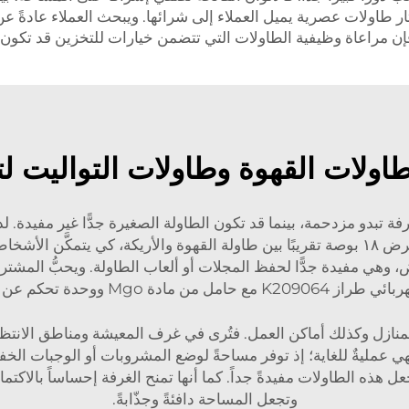
 طاولات عصرية يميل العملاء إلى شرائها. ويبحث العملاء عادةً 
فإن مراعاة وظيفية الطاولات التي تتضمن خيارات للتخزين قد تكون 
طاولات القهوة وطاولات التواليت 
الغرفة تبدو مزدحمة، بينما قد تكون الطاولة الصغيرة جدًّا غير مفيدة
الطاولة تناسب المكان أم لا. وعادةً ما يُترك فراغٌ بعرض ١٨ بوصة تقريبًا بين طاولة القهو
وهي مفيدة جدًّا لحفظ المجلات أو ألعاب الطاولة. ويحبُّ المشتر
K مع حامل من مادة Mgo ووحدة تحكم عن بُعد
للمنازل وكذلك أماكن العمل. فتُرى في غرف المعيشة ومناطق الانت
 عمليةٌ للغاية؛ إذ توفر مساحةً لوضع المشروبات أو الوجبات الخفيف
 هذه الطاولات مفيدةً جداً. كما أنها تمنح الغرفة إحساساً بالاكتما
وتجعل المساحة دافئةً وجذّابةً.