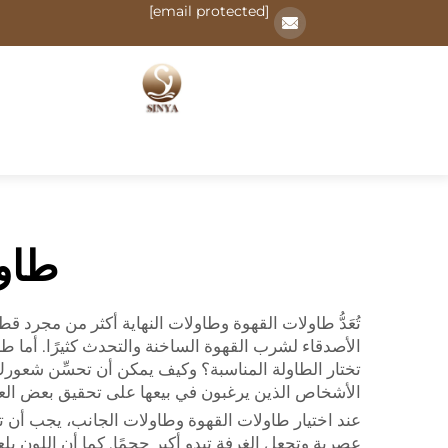
[email protected]
طاول
تُعَدُّ طاولات القهوة وطاولات النهاية أكثر من مجرد قطع
الأصدقاء لشرب القهوة الساخنة والتحدث كثيرًا. أما طا
تختار الطاولة المناسبة؟ وكيف يمكن أن تحسِّن شعورك 
الأشخاص الذين يرغبون في بيعها على تحقيق بعض العائد ا
عند اختيار طاولات القهوة وطاولات الجانب، يجب أن تف
عصرية وتجعل الغرفة تبدو أكبر حجمًا. كما أن اللون يلعب 