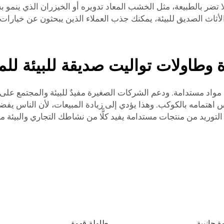
 تضر بالطبيعة، مثل الخشب المعاد تدويره أو الخيزران الذي ينمو ب
يع الأثاث الصديق للبيئة، يمكنك جذب العملاء الذين يبحثون عن خيارا
 وطاولات تواليت صديقة للبيئة لل
مواد مستدامة. ودعم الشركات الصغيرة مفيدٌ للبيئة والمجتمع على حد
صديقة للبيئة، فهذا يعكس اهتمامه بالكوكب. وهذا يؤدي إلى زيادة المبيعات، ل
التوريد من منتجات مستدامة يفيد كلًّا من نشاطك التجاري والبيئة معً
ة جانبية
طاولة قهوة