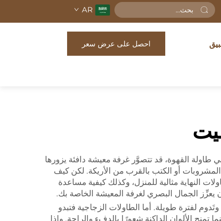
AR
احصل على عرض سعر
بيق
ليت
ر في طاولة القهوة، قد تتصوَّر غرفة معيشة دافئة يزورها
و المشروبات أو الكتب بالقرب من الأريكة. لكن كيف
ات النهاية مثالية للمنزل، وكذلك كيفية مساعدة
 يعزِّز الجمال البصري لغرفة المعيشة الخاصة بك.
َدوم لفترة طويلة. أما الطاولات الزجاجية فتبدو
ما تمنح الألوان الداكنة شعورًا بالدفء والراحة. وإذا