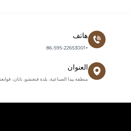
هاتف
+86-595-22653001
العنوان
منطقة ييدا الصناعية، بلدة فنغتشو، نانان، قوان