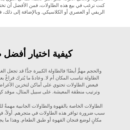
كنت ترغب في بيع هذه الطاولات، فمن الأفضل أن تختار
الريفي أو العصري أو الكلاسيكي. وبالإضافة إلى ذلك، 
كيفية اختيار أفضل 
والحجم مهمٌّ أيضًا! فالطاولة الكبيرة جدًّا قد تجعل 
فبعض الطاولات تحتوي على أماكن لتخزين الأغراض، 
وترتيب منطقة المعيشة. على سبيل المثال،
موقد كهربائي طراز 209064
الطاولات الخاصة بالقهوة والطاولات الجانبية مهمةٌ 
سبب ضرورة توافر هذه الطاولات في متجرهم. أولاً، فهي
مكانٍ لوضع فنجان القهوة أو طبق الطعام. وهذا ما يجعل