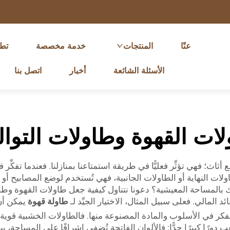
عنّا
المنتجات
خدمة مخصصة
تط
الأسئلة الشائعة
أخبار
اتصل بنا
ات القهوة وطاولات التوا
 أثاث؛ فهي تؤثِّر فعليًّا في طريقة استمتاعنا بمنازلنا. فعندما تفكِّ
ولات النهاية أو الطاولات الجانبية، فهي تُستخدم لوضع المصابيح أ
بالمساحة المعيشية؟ دعونا نتناول كيفية جعل طاولات القهوة وطاول
لمالي. فعلى سبيل المثال، الاختيار الجيِّد لـ
طاولة قهوة
يمكن أن
كر في الأسلوب والمادة المصنوعة منها. فالطاولات الخشبية قوية وت
دورًا كبيرًا جدًّا: فالألوان الفاتحة تُضفي إشراقًا على المساحة، بين